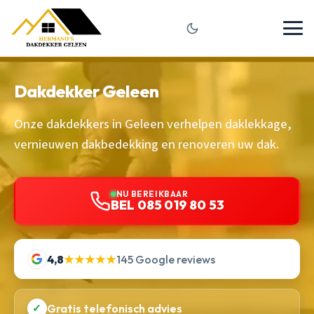
Dakdekker Geleen
Onze dakdekkers in Geleen verhelpen daklekkage,
vernieuwen dakbedekking en renoveren uw dak.
NU BEREIKBAAR
BEL 085 019 80 53
4,8
★★★★★
145 Google reviews
✓
Gratis telefonisch advies