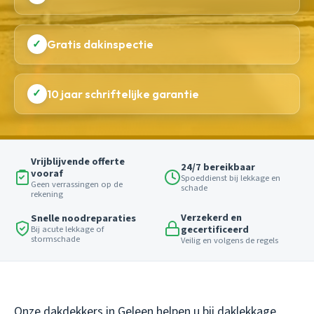
✓
Gratis dakinspectie
✓
10 jaar schriftelijke garantie
Vrijblijvende offerte
24/7 bereikbaar
vooraf
Spoeddienst bij lekkage en
Geen verrassingen op de
schade
rekening
Verzekerd en
Snelle noodreparaties
gecertificeerd
Bij acute lekkage of
stormschade
Veilig en volgens de regels
Onze dakdekkers in Geleen helpen u bij daklekkage,