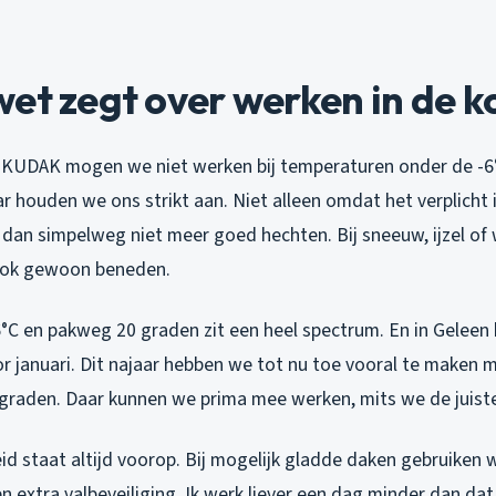
et zegt over werken in de k
KUDAK mogen we niet werken bij temperaturen onder de -6°
ar houden we ons strikt aan. Niet alleen omdat het verplicht 
dan simpelweg niet meer goed hechten. Bij sneeuw, ijzel of 
 ook gewoon beneden.
6°C en pakweg 20 graden zit een heel spectrum. En in Gelee
or januari. Dit najaar hebben we tot nu toe vooral te maken
 graden. Daar kunnen we prima mee werken, mits we de juist
id staat altijd voorop. Bij mogelijk gladde daken gebruiken 
n extra valbeveiliging. Ik werk liever een dag minder dan dat 