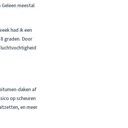
n Geleen meestal
week had ik een
 8 graden. Door
 luchtvochtigheid
e bitumen-daken af
isico op scheuren
uitzetten, en meer