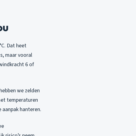
ou
C. Dat heet
is, maar vooral
windkracht 6 of
n hebben we zelden
 met temperaturen
e aanpak hanteren.
we
ik risico’s neem.