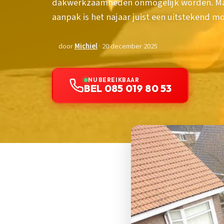
dakwerkzaamheden onmogelijk worden. Maar
aanpak is het najaar juist een uitstekend
door
Michiel
· 20 december 2025
NU BEREIKBAAR
BEL 085 019 80 53