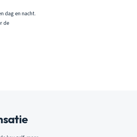
en dag en nacht.
r de
nsatie