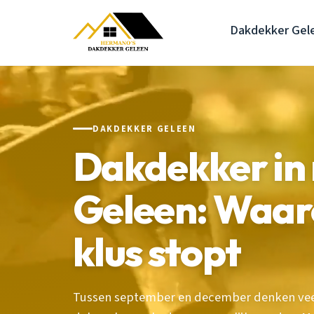
Dakdekker Gel
DAKDEKKER GELEEN
Dakdekker in
Geleen: Waar
klus stopt
Tussen september en december denken veel