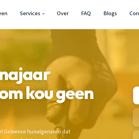
een
Services
Over
FAQ
Blogs
Con
 najaar
om kou geen
 Geleense huiseigenaren dat