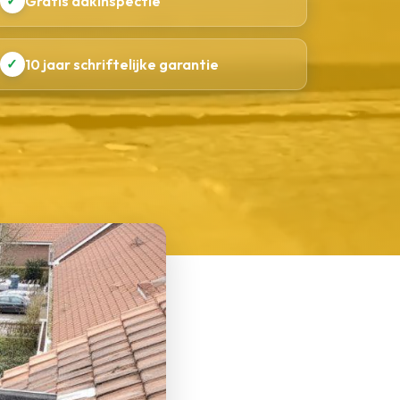
✓
Gratis dakinspectie
✓
10 jaar schriftelijke garantie