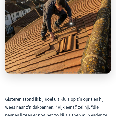
Gisteren stond ik bij Roel uit Kluis op z’n oprit en hij
wees naar z’n dakpannen. “Kijk eens,” zei hij, “die
pannen liggen er nog net zo bij als toen mijn vader ze