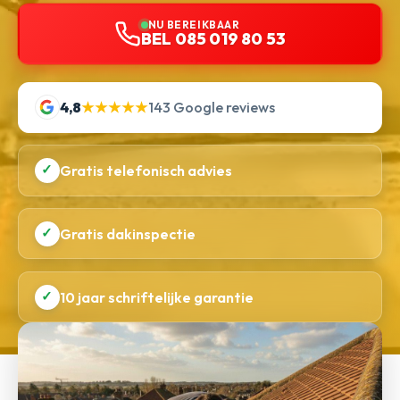
NU BEREIKBAAR
BEL 085 019 80 53
4,8
★★★★★
143 Google reviews
✓
Gratis telefonisch advies
✓
Gratis dakinspectie
✓
10 jaar schriftelijke garantie