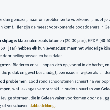
er dan genezen, maar om problemen te voorkomen, moet je 
n komt. Hier zijn de meest voorkomende boosdoeners in Ge
 slijtage:
Materialen zoals bitumen (20-30 jaar), EPDM (40-50
50+ jaar) hebben elk hun levensduur, maar het winderige kli
ge door hellingbossen en beekdalen.
goten:
Bladeren en vuil hopen zich op, vooral in de herfst, e
ie je dak en gevel beschadigt, een issue in wijken als Linde
od problemen:
Lood rond schoorstenen scheurt na verloop v
rimpen, wat lekkages veroorzaakt in oudere buurten van Gele
Hevige stormen, die in Geleen vaker voorkomen door de liggi
 of verschuiven
dakbedekking
.