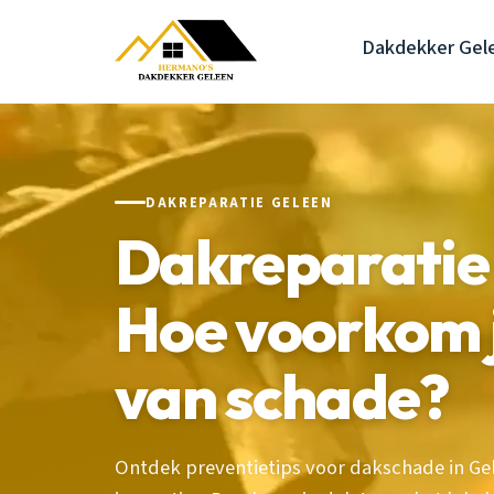
Dakdekker Gel
DAKREPARATIE GELEEN
Dakreparatie 
Hoe voorkom j
van schade?
Ontdek preventietips voor dakschade in G