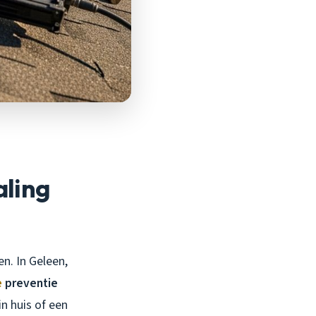
aling
n. In Geleen,
e
preventie
n huis of een