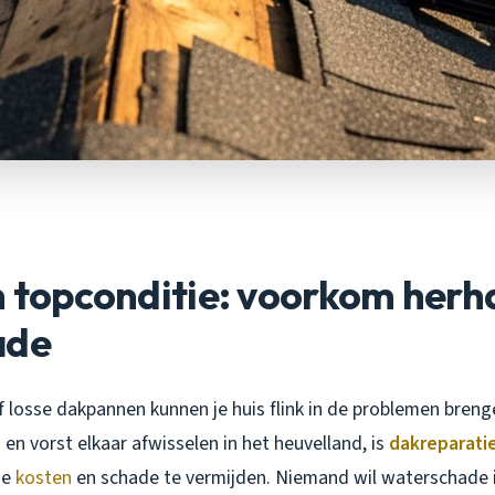
n topconditie: voorkom herh
ade
 losse dakpannen kunnen je huis flink in de problemen brenge
en vorst elkaar afwisselen in het heuvelland, is
dakreparati
ge
kosten
en schade te vermijden. Niemand wil waterschade i