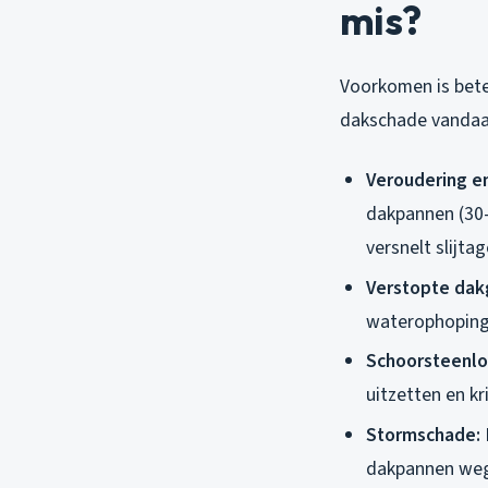
mis?
Voorkomen is bet
dakschade vandaa
Veroudering en
dakpannen (30-
versnelt slijta
Verstopte dak
waterophoping d
Schoorsteenlo
uitzetten en k
Stormschade:
dakpannen weg