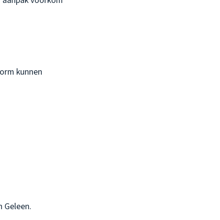
n aanpak voorkom
storm kunnen
n Geleen.