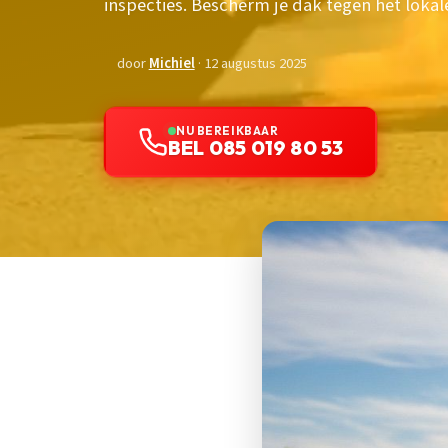
inspecties. Bescherm je dak tegen het lokal
door
Michiel
· 12 augustus 2025
NU BEREIKBAAR
BEL 085 019 80 53