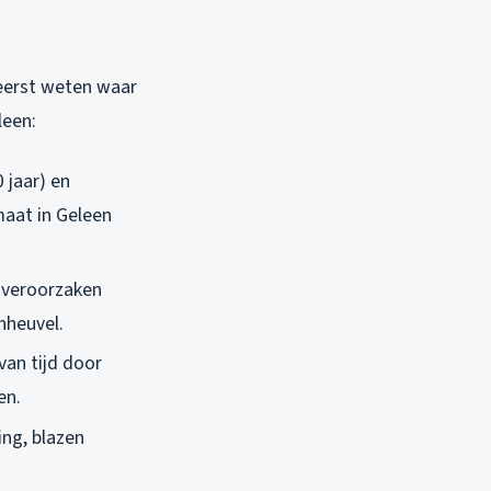
eerst weten waar
leen:
 jaar) en
maat in Geleen
n veroorzaken
nheuvel.
an tijd door
en.
ng, blazen