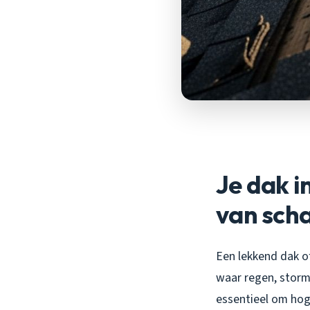
Je dak i
van sch
Een lekkend dak of
waar regen, storm 
essentieel om ho