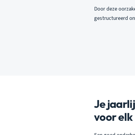
Door deze oorzake
gestructureerd ond
Je jaarl
voor elk