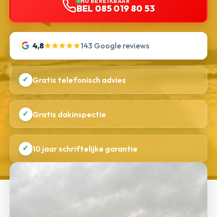
NU BEREIKBAAR
BEL 085 019 80 53
4,8
★★★★★
143 Google reviews
✓
Gratis telefonisch advies
✓
Gratis dakinspectie
✓
10 jaar schriftelijke garantie