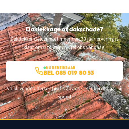
Daklekkage of dakschade?
Dakdekker Geleen met meer dan 30 jaar ervaring is
klaar om u te helpen. Bel ons vandaag.
NU BEREIKBAAR
BEL 085 019 80 53
Vrijblijvende offerte · Gratis advies · 24/7 bereikbaar bij
spoed