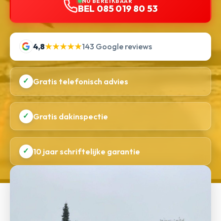
NU BEREIKBAAR
BEL 085 019 80 53
4,8
★★★★★
143 Google reviews
✓
Gratis telefonisch advies
✓
Gratis dakinspectie
✓
10 jaar schriftelijke garantie