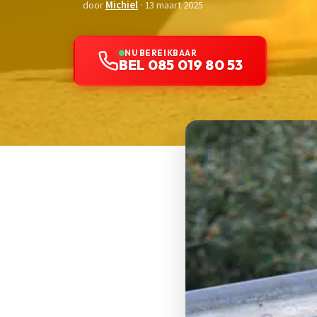
door
Michiel
· 13 maart 2025
NU BEREIKBAAR
BEL 085 019 80 53