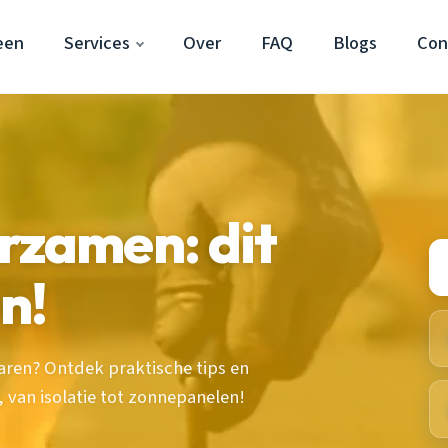
een
Services
Over
FAQ
Blogs
Con
rzamen: dit
en!
aren? Ontdek praktische tips en
 van isolatie tot zonnepanelen!