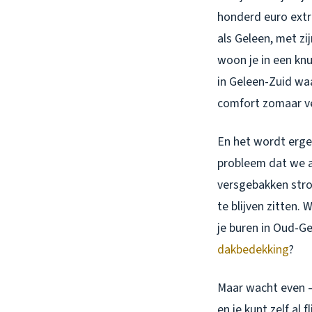
honderd euro extr
als Geleen, met zi
woon je in een knu
in Geleen-Zuid waa
comfort zomaar v
En het wordt erger.
probleem dat we al
versgebakken stro
te blijven zitten. 
je buren in Oud-Ge
dakbedekking
?
Maar wacht even – 
en je kunt zelf al