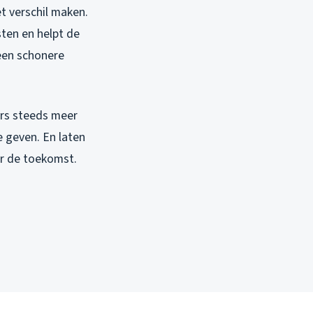
t verschil maken.
sten en helpt de
 een schonere
ers steeds meer
e geven. En laten
or de toekomst.