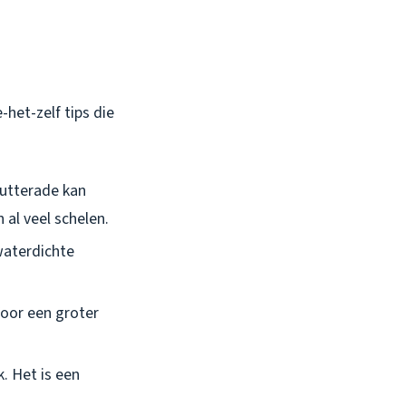
-het-zelf tips die
 Lutterade kan
 al veel schelen.
 waterdichte
 Voor een groter
k. Het is een