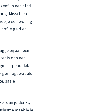
zeef. In een stad
ring. Misschien
 heb je een woning
lsof je geld en
ag je bij aan een
ter is dan een
rgieslurpend dak
 erger nog, wat als
ze, saaie
ker dan je denkt,
ousiasme maak je je