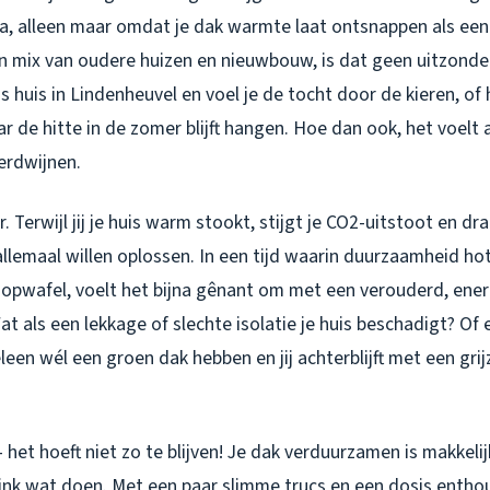
a, alleen maar omdat je dak warmte laat ontsnappen als een 
jn mix van oudere huizen en nieuwbouw, is dat geen uitzonde
s huis in Lindenheuvel en voel je de tocht door de kieren, of
r de hitte in de zomer blijft hangen. Hoe dan ook, het voelt a
erdwijnen.
 Terwijl jij je huis warm stookt, stijgt je CO2-uitstoot en dra
lemaal willen oplossen. In een tijd waarin duurzaamheid hot
opwafel, voelt het bijna gênant om met een verouderd, ene
Wat als een lekkage of slechte isolatie je huis beschadigt? Of
leen wél een groen dak hebben en jij achterblijft met een grij
het hoeft niet zo te blijven! Je dak verduurzamen is makkelij
 flink wat doen. Met een paar slimme trucs en een dosis enth