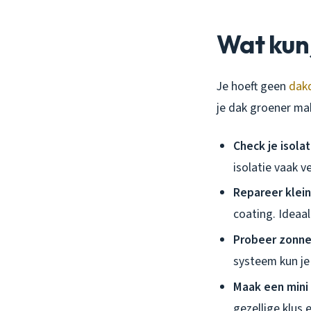
Wat kun 
Je hoeft geen
dak
je dak groener ma
Check je isolat
isolatie vaak v
Repareer klei
coating. Ideaa
Probeer zonn
systeem kun je 
Maak een mini
gezellige klus 