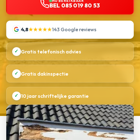
NU BEREIKBAAR
BEL 085 019 80 53
4,8
★★★★★
143 Google reviews
✓
Gratis telefonisch advies
✓
Gratis dakinspectie
✓
10 jaar schriftelijke garantie