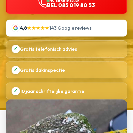
NU BEREIKBAAR
BEL 085 019 80 53
4,8
★★★★★
143 Google reviews
✓
Gratis telefonisch advies
✓
Gratis dakinspectie
✓
10 jaar schriftelijke garantie