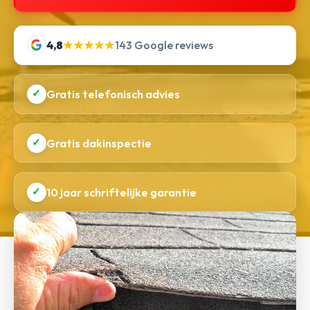
4,8
★★★★★
143 Google reviews
✓
Gratis telefonisch advies
✓
Gratis dakinspectie
✓
10 jaar schriftelijke garantie