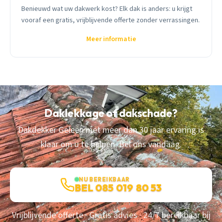
Benieuwd wat uw dakwerk kost? Elk dak is anders: u krijgt
vooraf een gratis, vrijblijvende offerte zonder verrassingen.
Meer informatie
Daklekkage of dakschade?
Dakdekker Geleen met meer dan 30 jaar ervaring is
klaar om u te helpen. Bel ons vandaag.
NU BEREIKBAAR
BEL 085 019 80 53
Vrijblijvende offerte · Gratis advies · 24/7 bereikbaar bij