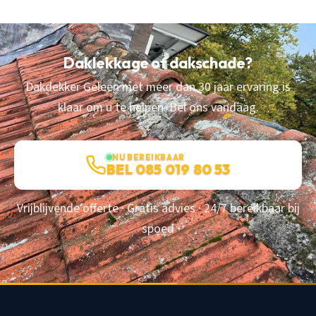
Daklekkage of dakschade?
Dakdekker Geleen met meer dan 30 jaar ervaring is
klaar om u te helpen. Bel ons vandaag.
NU BEREIKBAAR
BEL 085 019 80 53
Vrijblijvende offerte · Gratis advies · 24/7 bereikbaar bij
spoed