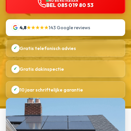
NU BEREIKBAAR
BEL 085 019 80 53
4,8
★★★★★
143 Google reviews
✓
Gratis telefonisch advies
✓
Gratis dakinspectie
✓
10 jaar schriftelijke garantie