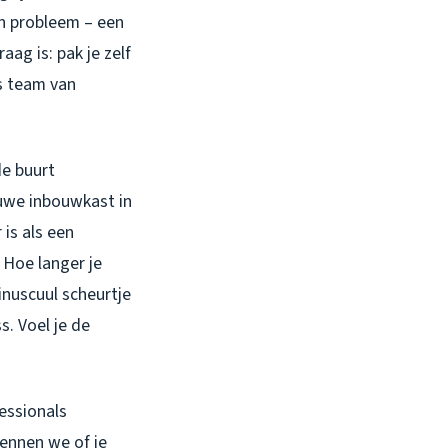
in probleem – een
aag is: pak je zelf
ns team van
de buurt
euwe inbouwkast in
is als een
 Hoe langer je
inuscuul scheurtje
. Voel je de
fessionals
kennen we of je