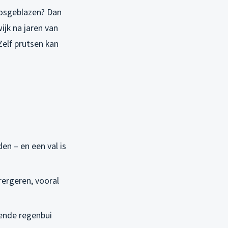
losgeblazen? Dan
ijk na jaren van
Zelf prutsen kan
den – en een val is
rergeren, vooral
gende regenbui