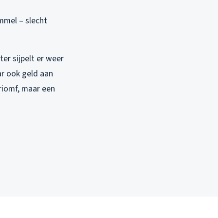
immel – slecht
er sijpelt er weer
ar ook geld aan
triomf, maar een