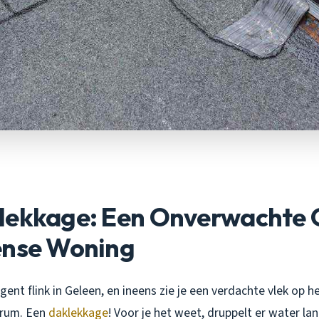
lekkage: Een Onverwachte G
ense Woning
egent flink in Geleen, en ineens zie je een verdachte vlek op h
trum. Een
daklekkage
! Voor je het weet, druppelt er water la