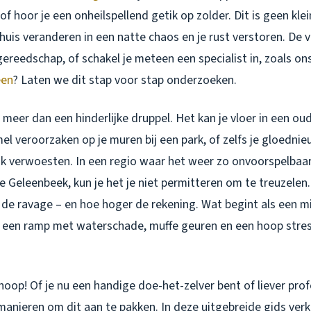
of hoor je een onheilspellend getik op zolder. Dit is geen kle
huis veranderen in een natte chaos en je rust verstoren. De vr
ereedschap, of schakel je meteen een specialist in, zoals o
een
? Laten we dit stap voor stap onderzoeken.
 meer dan een hinderlijke druppel. Het kan je vloer in een ou
l veroorzaken op je muren bij een park, of zelfs je gloedni
 verwoesten. In een regio waar het weer zo onvoorspelbaar 
 Geleenbeek, kun je het je niet permitteren om te treuzelen.
 de ravage – en hoe hoger de rekening. Wat begint als een m
t een ramp met waterschade, muffe geuren en een hoop stress
 hoop! Of je nu een handige doe-het-zelver bent of liever pro
n manieren om dit aan te pakken. In deze uitgebreide gids ver