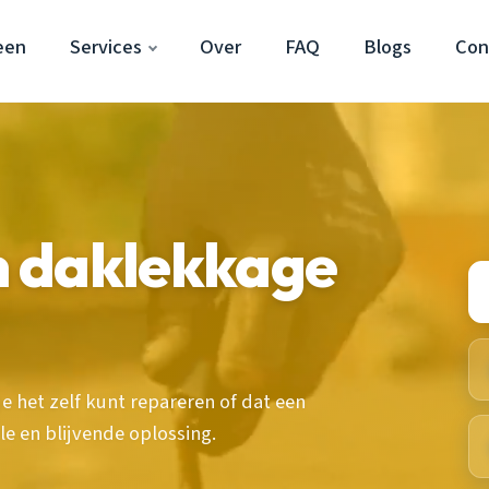
een
Services
Over
FAQ
Blogs
Con
en daklekkage
e het zelf kunt repareren of dat een
le en blijvende oplossing.