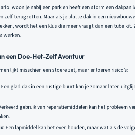
nario: woon je nabij een park en heeft een storm een dakpan 
en zelf terugzetten. Maar als je platte dak in een nieuwbouww
 lekken, wordt het een klus die meer vraagt dan een tube kit. 
ts werken.
n een Doe-Het-Zelf Avontuur
men lijkt misschien een stoere zet, maar er loeren risico’s:
: Een glad dak in een rustige buurt kan je zomaar laten uitglij
 Verkeerd gebruik van reparatiemiddelen kan het probleem ve
aken.
ix
: Een lapmiddel kan het even houden, maar wat als de vol