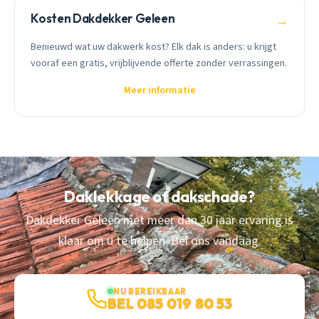
Kosten Dakdekker Geleen
→
Benieuwd wat uw dakwerk kost? Elk dak is anders: u krijgt
vooraf een gratis, vrijblijvende offerte zonder verrassingen.
Meer informatie
Daklekkage of dakschade?
Dakdekker Geleen met meer dan 30 jaar ervaring is
klaar om u te helpen. Bel ons vandaag.
NU BEREIKBAAR
BEL 085 019 80 53